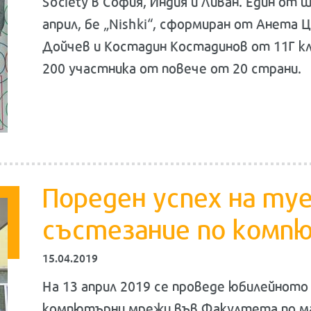
Society в София, Индия и Ливан. Един от
април, бе „Nishki“, сформиран от Анета 
Дойчев и Костадин Костадинов от 11Г кл
200 участника от повече от 20 страни.
Пореден успех на ту
състезание по комп
15.04.2019
На 13 април 2019 се проведе юбилейното
компютърни мрежи във Факултета по м