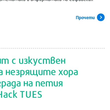
Прочети
т с изкуствен
а незрящите хора
града на петия
Hack TUES