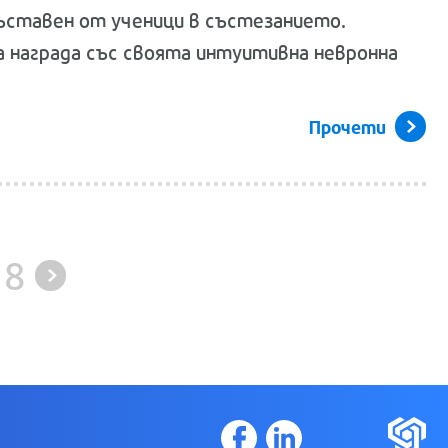
ъставен от ученици в състезанието.
а награда със своята интуитивна невронна
Прочети
18