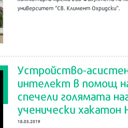
университет “Св. Климент Охридски”.
Устройство-асистен
интелект в помощ н
спечели голямата на
ученически хакатон 
18.03.2019