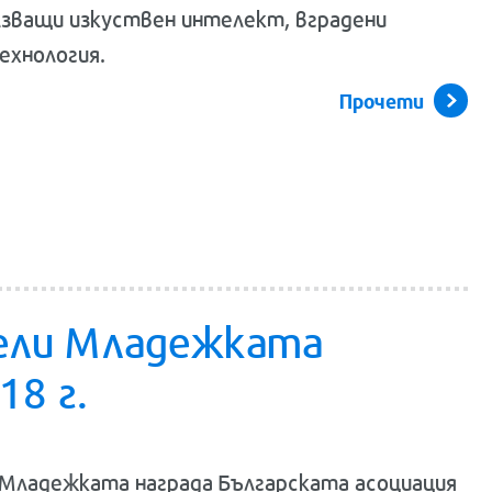
лзващи изкуствен интелект, вградени
ехнология.
Прочети
ели Младежката
18 г.
 Младежката награда Българската асоциация