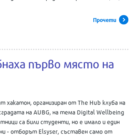
Прочети
бнаха първо място на
т хакатон, организиран от The Hub клуба на
 сградата на AUBG, на тема Digital Wellbeing
тници са били студенти, но е имало и един
ни - отборът Elsyser, съставен само от