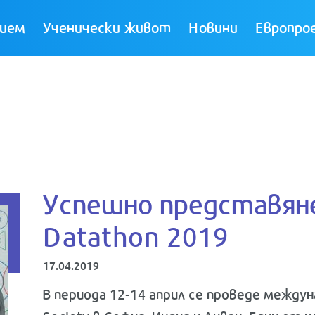
ием
Ученически живот
Новини
Европро
Успешно представяне
Datathon 2019
17.04.2019
В периода 12-14 април се проведе между