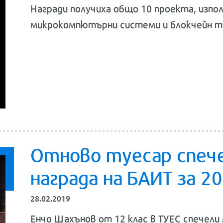
Награди получиха общо 10 проекта, изпо
микрокомпютърни системи и блокчейн т
Отново туесар спеч
награда на БАИТ за 20
28.02.2019
Енчо Шахънов от 12 клас в ТУЕС спечели