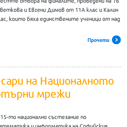
 шестте отбора на финалите, проведени на 16
Цветкова и Евгени Димов от 11А клас и Калин
ас, които бяха единствените ученици от над
Прочети
есари на Националното
ютърни мрежи
 15-то национално състезание по
атематика и информатика на Софийския