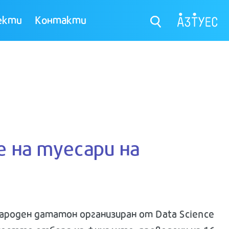
екти
Контакти
 на туесари на
народен дататон организиран от Data Science