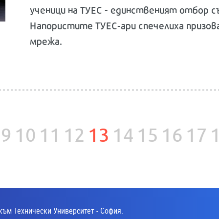
ученици на ТУЕС - единственият отбор с
Напористите ТУЕС-ари спечелиха призов
мрежа.
9
10
11
12
13
14
15
16
17
към Технически Университет - София.