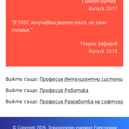
Симеон Бунчев
Випуск 2017
"В ТУЕС получаваш реален опит, не само
теория."
Георги Зафиров
Випуск 2018
Вижте също:
Професия Интелигентни системи
Вижте също:
Професия Роботика
Вижте също:
Професия Разработка на софтуер
© Copyright 2026. Технологично училище Електронни