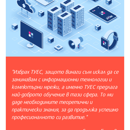
"Избрах ТУЕС, защото винаги съм искал да се
занимавам с информационни технологии и
компютърни мрежи, а именно ТУЕС предлага
най-доброто обучение в тази сфера. То ми
даде необходимите теоретични и
практически знания, за да продължа успешно
професионалното си развитие."