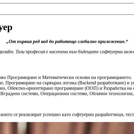
уер
„От първия ред код до работещо глобално приложение.“
 дизайн.
Тази професия е насочена към бъдещите софтуерни инже
ово Програмиране и Математически основи на програмирането.
, Програмиране на сървърна логика (Backend разработване) и у
ни, Обектно-ориентирано програмиране (ООП) и Разработка на 
 Вградени системи, Операционни системи, Облачни технологии,
които се реализират успешно като софтуерни разработчици, тест