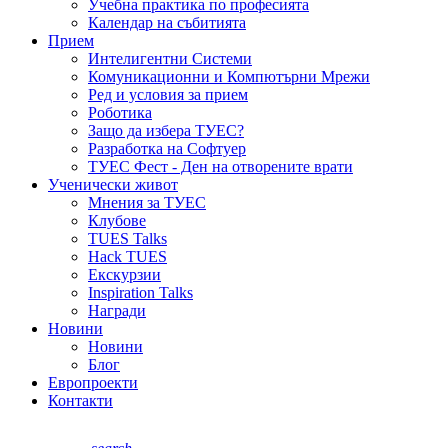
Учебна практика по професията
Календар на събитията
Прием
Интелигентни Системи
Комуникационни и Компютърни Мрежи
Ред и условия за прием
Роботика
Защо да избера ТУЕС?
Разработка на Софтуер
ТУЕС Фест - Ден на отворените врати
Ученически живот
Мнения за ТУЕС
Клубове
TUES Talks
Hack TUES
Екскурзии
Inspiration Talks
Награди
Новини
Новини
Блог
Европроекти
Контакти