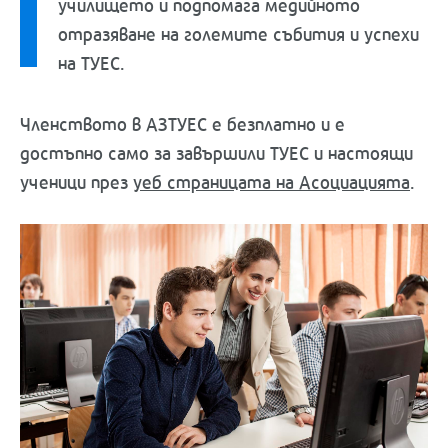
училището и подпомага медийното
отразяване на големите събития и успехи
на ТУЕС.
Членството в АЗТУЕС е безплатно и е
достъпно само за завършили ТУЕС и настоящи
ученици през
уеб страницата на Асоциацията
.