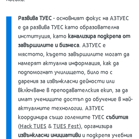
Развива ТУЕС
-
основният фокус на АЗТУЕС
е да развива ТУЕС като образователна
институция, като
канализира подкрепа от
завършилите и бизнеса
. АЗТУЕС е
мястото, където завършилите могат да
намерят актуална информация, как да
подпомогнат училището, било то с
дарения за извънкласни дейности или
включване в преподавателския екип, за да
имат учениците достъп до обучение в най-
актуалните технологии. АЗТУЕС
координира също големите ТУЕС
събития
(
Hack TUES
&
TUES Fest
), организира
извънкласни инициативи
и подкрепя учебния