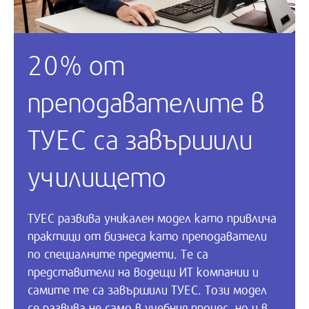
20% от
преподавателите в
ТУЕС са завършили
училището
ТУЕС развива уникален модел като привлича
практици от бизнеса като преподаватели
по специалните предмети. Те са
представители на водещи ИТ компании и
самите те са завършили ТУЕС. Този модел
се развива не само в учебния процес, но и в