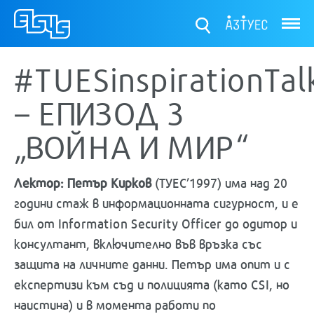
ТУЕС
#TUESinspirationTal
– ЕПИЗОД 3
„ВОЙНА И МИР“
Лектор: Петър Кирков
(ТУЕС’1997) има над 20
години стаж в информационната сигурност, и е
бил от Information Security Officer до одитор и
консултант, включително във връзка със
защита на личните данни. Петър има опит и с
експертизи към съд и полицията (като CSI, но
наистина) и в момента работи по