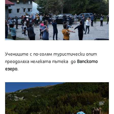
Учениците с по-голям туристически опит
преодоляха нелеката пътека до
Вапското
езеро
.