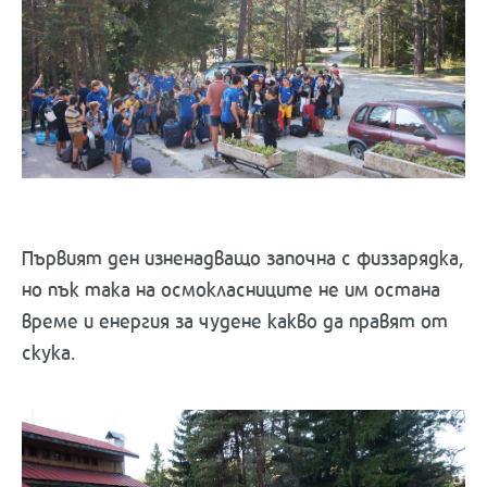
Първият ден изненадващо започна с физзарядка,
но пък така на осмокласниците не им остана
време и енергия за чудене какво да правят от
скука.