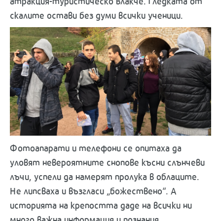
атракция-туристическо влакче. Гледката от
скалите остави без думи всички ученици.
Фотоапарати и телефони се опитаха да
уловят невероятните снопове късни слънчеви
лъчи, успели да намерят пролука в облаците.
Не липсваха и възгласи „божествено“. А
историята на крепостта даде на всички ни
много важна информация и познания.