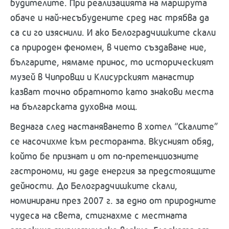
будителите. При реализацията на маршрута
обаче и най-несъбудените сред нас трябва да
са си го изяснили. И ако Белоградчишките скали
са природен феномен, в чието създаване ние,
българите, нямаме принос, то историческият
музей в Чипровци и Клисурският манастир
казват точно обратното като знакови места
на българската духовна мощ.
Веднага след настаняването в хотел “Скалите”
се насочихме към ресторанта. Вкусният обяд,
който бе признат и от по-претенциозните
гастрономи, ни даде енергия за предстоящите
дейности. До Белоградчишките скали,
номинирани през 2007 г. за едно от природните
чудеса на света, стигнахме с местната