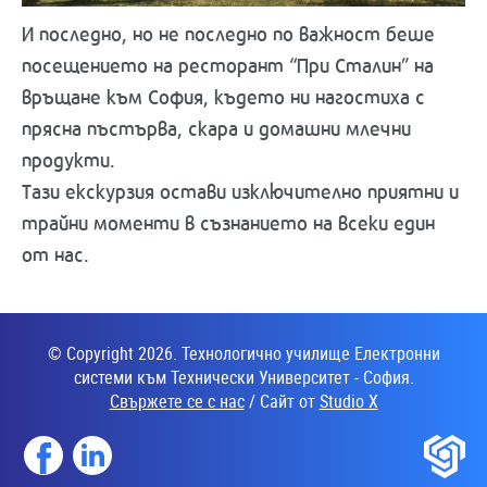
И последно, но не последно по важност беше
посещението на ресторант “При Сталин” на
връщане към София, където ни нагостиха с
прясна пъстърва, скара и домашни млечни
продукти.
Тази екскурзия остави изключително приятни и
трайни моменти в съзнанието на всеки един
от нас.
© Copyright 2026. Технологично училище Електронни
системи към Технически Университет - София.
Свържете се с нас
/ Сайт от
Studio X