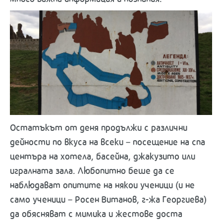
Остатъкът от деня продължи с различни
дейности по вкуса на всеки – посещение на спа
центъра на хотела, басейна, джакузито или
игралната зала. Любопитно беше да се
наблюдават опитите на някои ученици (и не
само ученици – Росен Витанов, г-жа Георгиева)
да обясняват с мимика и жестове доста