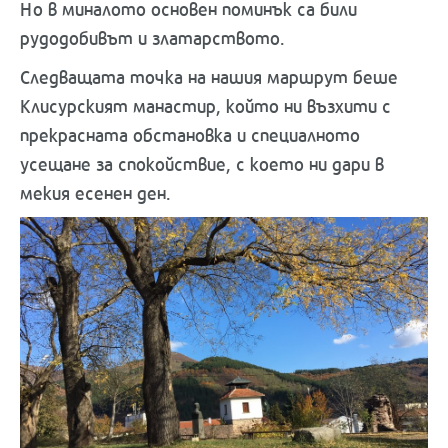
Но в миналото основен поминък са били
рудодобивът и златарството.
Следващата точка на нашия маршрут беше
Клисурският манастир, който ни възхити с
прекрасната обстановка и специалното
усещане за спокойствие, с което ни дари в
мекия есенен ден.