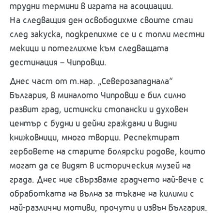
трудни термини в играта на асоциации.
На следващия ден освободихме своите стаи
след закуска, подкрепихме се и с топли местни
мекици и потеглихме към следващата
дестинация – Чипровци.
Днес част от т.нар. „Северозападнала“
България, в миналото Чипровци е бил силно
развит град, истински стопански и духовен
център с будни и дейни граждани и видни
книжовници, много творци. Респектират
гербовете на старите болярски родове, които
могат да се видят в историческия музей на
града. Днес ние свързваме градчето най-вече с
обработката на вълна за тъкане на килими с
най-различни мотиви, прочути и извън България.