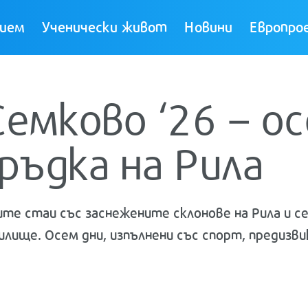
ием
Ученически живот
Новини
Европро
емково ‘26 – ос
ръдка на Рила
ите стаи със заснежените склонове на Рила и се
илище. Осем дни, изпълнени със спорт, предизв