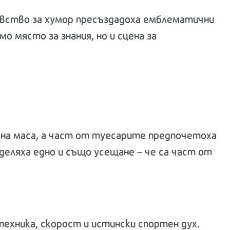
увство за хумор пресъздадоха емблематични
о място за знания, но и сцена за
с на маса, а част от туесарите предпочетоха
деляха едно и също усещане – че са част от
хника, скорост и истински спортен дух.