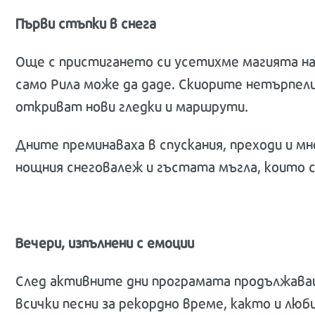
Първи стъпки в снега
Още с пристигането си усетихме магията на 
само Рила може да даде. Скиорите нетърпел
откриват нови гледки и маршрути.
Дните преминаваха в спускания, преходи и мн
нощния снеговалеж и гъстата мъгла, които с
Вечери, изпълнени с емоции
След активните дни програмата продължаваш
всички песни за рекордно време, както и лю