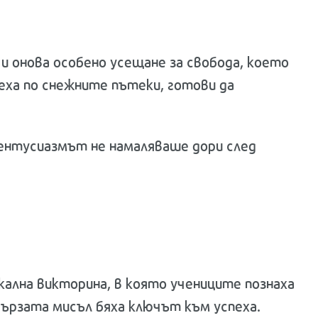
и онова особено усещане за свобода, което
еха по снежните пътеки, готови да
о ентусиазмът не намаляваше дори след
ална викторина, в която учениците познаха
бързата мисъл бяха ключът към успеха.