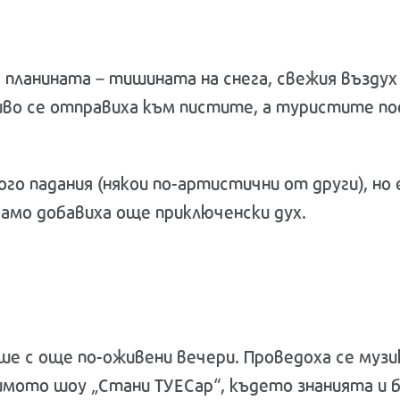
планината – тишината на снега, свежия въздух 
иво се отправиха към пистите, а туристите по
ого падания (някои по-артистични от други), н
амо добавиха още приключенски дух.
е с още по-оживени вечери. Проведоха се музик
бимото шоу „Стани ТУЕСар“, където знанията и 