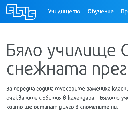
ТУЕС
Училището
Обучение
Пр
Бяло училище С
снежната прег
За поредна година туесарите замениха класн
очакваните събития в календара – Бялото уч
които ще останат дълго в спомените ни.