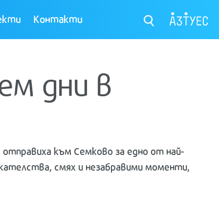
екти
Контакти
ем дни в
 отправиха към Семково за едно от най-
икателства, смях и незабравими моменти,