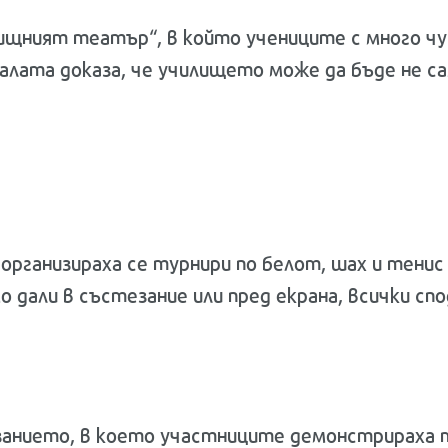
лищният театър“, в който учениците с много ч
лата доказа, че училището може да бъде не сам
 организираха се турнири по белот, шах и тени
дали в състезание или пред екрана, всички спо
анието, в което участниците демонстрираха те