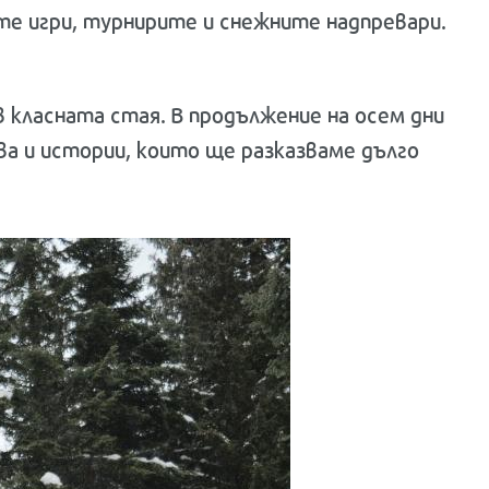
е игри, турнирите и снежните надпревари.
в класната стая. В продължение на осем дни
ва и истории, които ще разказваме дълго