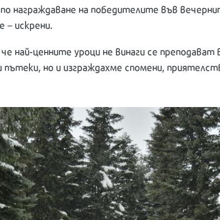
о награждаване на победителите във вечернит
 – искрени.
че най-ценните уроци не винаги се преподават 
и пътеки, но и изграждахме спомени, приятелст