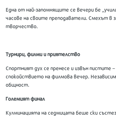
Една от най-запомнящите се вечери бе „учи
часове на своите преподаватели. Смехът в за
творчество.
Турнири, филми и приятелство
Спортният дух се пренесе и извън пистите –
спокойствието на филмова вечер. Независимо 
общност.
Големият финал
Кулминацията на седмицата беше ски състез