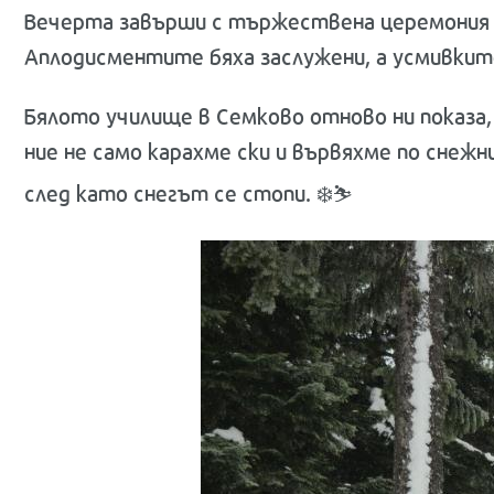
Вечерта завърши с тържествена церемония п
Аплодисментите бяха заслужени, а усмивките
Бялото училище в Семково отново ни показа, 
ние не само карахме ски и вървяхме по снежн
след като снегът се стопи. ❄️⛷️