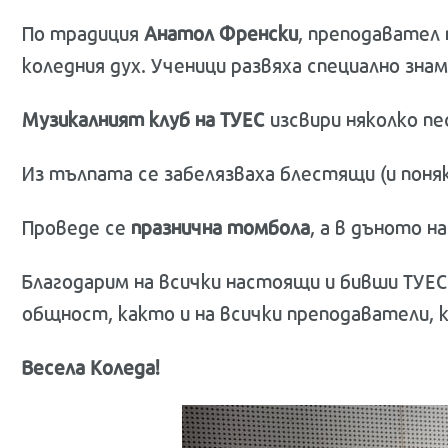
По традиция
Анатол Френски
, преподавател
коледния дух. Ученици развяха специално знам
Музикалният клуб на ТУЕС
изсвири няколко пе
Из тълпата се забелязваха блестящи (и пон
Проведе се
празнична томбола
, а в дъното 
Благодарим на всички настоящи и бивши ТУЕ
общност, както и на всички преподаватели, к
Весела Коледа!