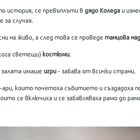
 по история, се превъплъти в
дядо Коледа
и изне
е за случая.
сни на живо, а след това се проведе
танцова на
якога светещи)
костюми
.
на залата имаше
игри
- забава от всички страни.
С-ари, които почетоха събитието и създадоха п
оито се включиха и се забавляваха рамо до рам