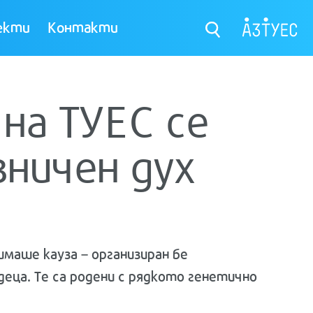
екти
Контакти
на ТУЕС се
зничен дух
маше кауза – организиран бе
еца. Те са родени с рядкото генетично