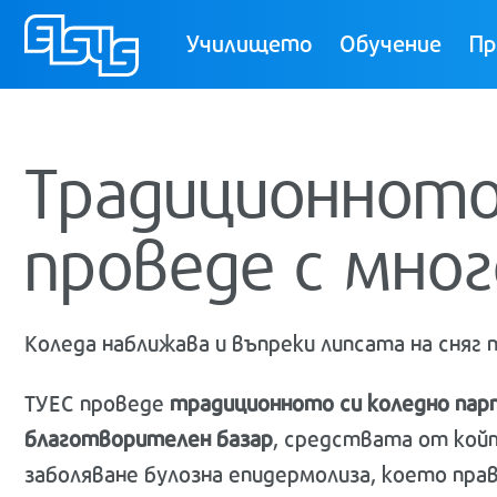
ТУЕС
Училището
Обучение
Пр
Традиционното
проведе с мног
Коледа наближава и въпреки липсата на сняг 
ТУЕС проведе
традиционното си коледно пар
благотворителен базар
, средствата от койт
заболяване булозна епидермолиза, което прав