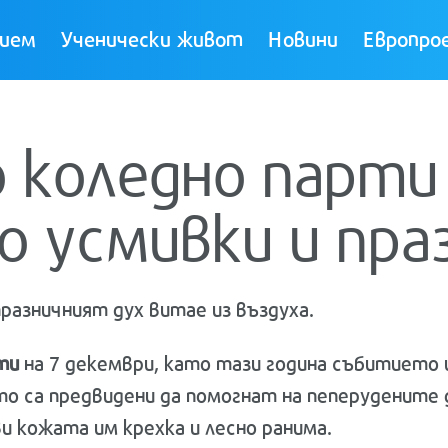
ием
Ученически живот
Новини
Европро
 коледно парти 
о усмивки и пра
празничният дух витае из въздуха.
ти
на 7 декември, като тази година събитието и
о са предвидени да помогнат на пеперудените д
и кожата им крехка и лесно ранима.