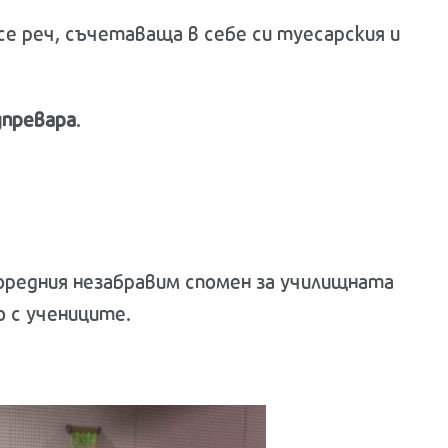
се реч, съчетаваща в себе си туесарския и
дпревара
.
оредния незабравим спомен за училищната
о с учениците.