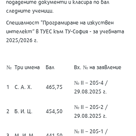
подадените документи и класира по бал
следните ученици.
Специалност "Програмиране на изкуствен
интелект“ в ТУЕС към ТУ-София - за учебната
2025/2026 г.
№
Три имена
Бал
Вх. № на заявление
№ II – 205-4 /
1
С. А. Х.
465,75
29.08.2025 г.
№ II – 205-2 /
2
Б. И. Ц.
454,50
29.08.2025 г.
№ II – 205-1 /
3
М. И. М.
441,50