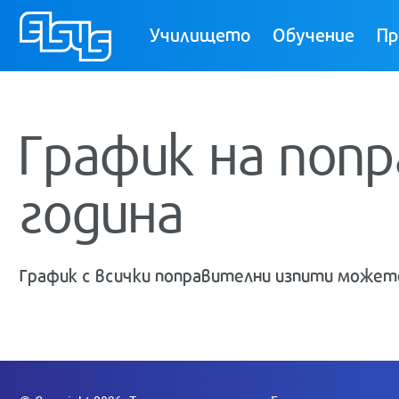
ТУЕС
Училището
Обучение
Пр
График на поп
година
График с всички поправителни изпити может