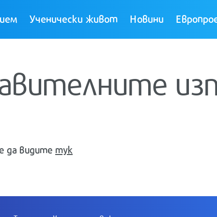
ием
Ученически живот
Новини
Европро
равителните из
е да видите
тук