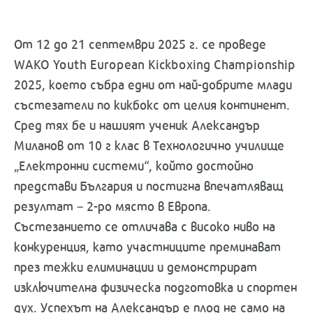
От 12 до 21 септември 2025 г. се проведе
WAKO Youth European Kickboxing Championship
2025, което събра едни от най-добрите млади
състезатели по кикбокс от целия континент.
Сред тях бе и нашият ученик Александър
Миланов от 10 г клас в Технологично училище
„Електронни системи“, който достойно
представи България и постигна впечатляващ
резултат – 2-ро място в Европа.
Състезанието се отличава с високо ниво на
конкуренция, като участниците преминават
през тежки елиминации и демонстрират
изключителна физическа подготовка и спортен
дух. Успехът на Александър е плод не само на