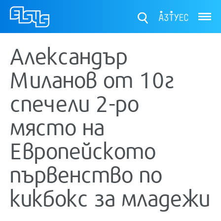
ТУЕС
Александър
Миланов от 10г
спечели 2-ро
място на
Европейското
първенство по
кикбокс за младежи