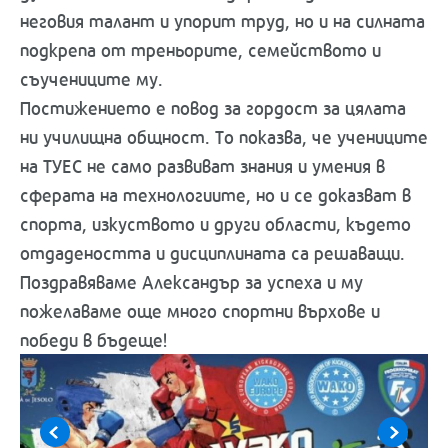
неговия талант и упорит труд, но и на силната
подкрепа от треньорите, семейството и
съучениците му.
Постижението е повод за гордост за цялата
ни училищна общност. То показва, че учениците
на ТУЕС не само развиват знания и умения в
сферата на технологиите, но и се доказват в
спорта, изкуството и други области, където
отдадеността и дисциплината са решаващи.
Поздравяваме Александър за успеха и му
пожелаваме още много спортни върхове и
победи в бъдеще!