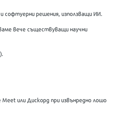
е и софтуерни решения, използващи ИИ.
лзваме вече съществуващи научни
).
gle Meet или Дискорд при извънредно лошо