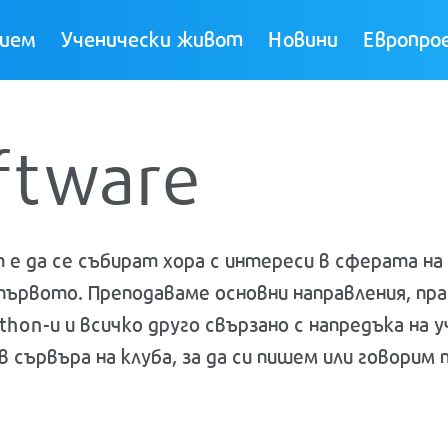
ием
Ученически живот
Новини
Европро
ftware
ът е да се събират хора с интереси в сферата 
първото. Преподаваме основни направления, пр
thon-и и всичко друго свързано с напредъка на
 сървъра на клуба, за да си пишем или говорим 