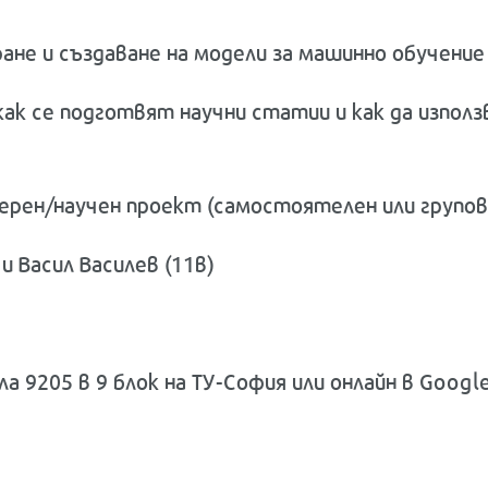
ане и създаване на модели за машинно обучени
как се подготвят научни статии и как да изпо
ерен/научен проект (самостоятелен или групов
и Васил Василев (11в)
зала 9205 в 9 блок на ТУ-София или онлайн в Goo