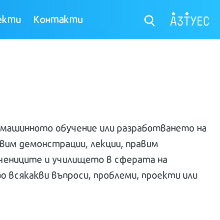
екти
Контакти
на машинното обучение или разработването на
авим демонстрации, лекции, правим
 учениците и училището в сферата на
по всякакви въпроси, проблеми, проекти или