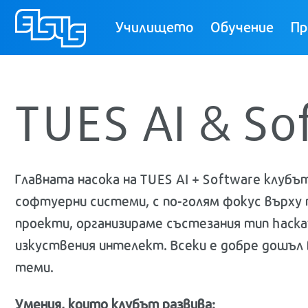
ТУЕС
Училището
Обучение
Пр
TUES AI & So
Главната насока на TUES AI + Software клуб
софтуерни системи, с по-голям фокус върху 
проекти, организираме състезания тип hacka
изкуствения интелект. Всеки е добре дошъл в
теми.
Умения, които клубът развива: