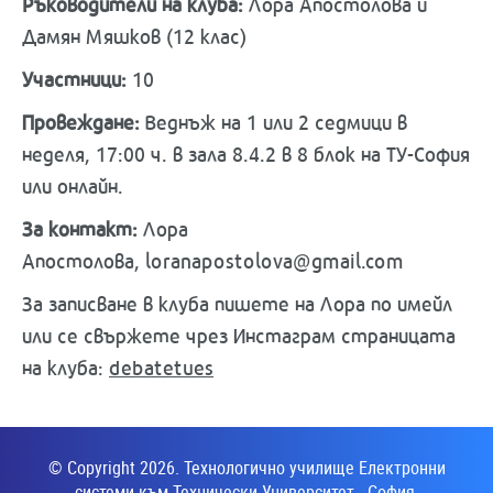
Ръководители на клуба:
Лора Апостолова и
Дамян Мяшков (12 клас)
Участници:
10
Провеждане:
Веднъж на 1 или 2 седмици в
неделя, 17:00 ч. в зала 8.4.2 в 8 блок на ТУ-София
или онлайн.
За контакт:
Лора
Апостолова,
loranapostolova@gmail.com
За записване в клуба пишете на Лора по имейл
или се свържете чрез Инстаграм страницата
на клуба:
debatetues
© Copyright 2026. Технологично училище Електронни
системи към Технически Университет - София.