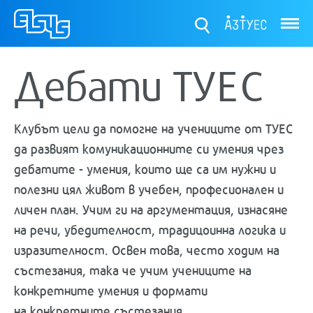
ТУЕС
Дебати ТУЕС
Клубът цели да помогне на учениците от ТУЕС
да развият комуникационните си умения чрез
дебатите - умения, които ще са им нужни и
полезни цял живот в учебен, професионален и
личен план. Учим ги на аргументация, изнасяне
на речи, убедителност, традицоинна логика и
изразителност. Освен това, често ходим на
състезания, така че учим учениците на
конкретните умения и формати
на конкретните състезания.