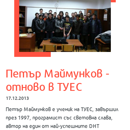
Петър Маймунков -
отново в ТУЕС
17.12.2013
Петър Маймунков e ученик на ТУЕС, завършил
през 1997, програмист със световна слава,
автор на един от най-успешните DHT