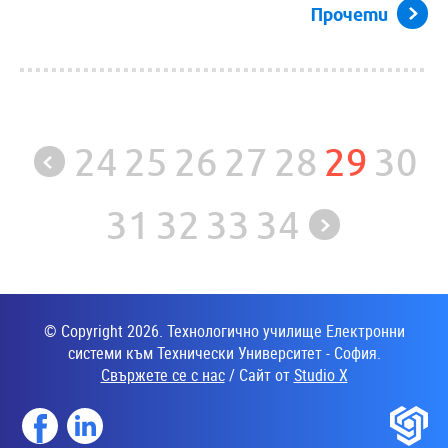
Прочети
24
25
26
27
28
29
30
31
32
33
34
© Copyright 2026. Технологично училище Електронни
системи към Технически Университет - София.
Свържете се с нас
/ Сайт от
Studio X