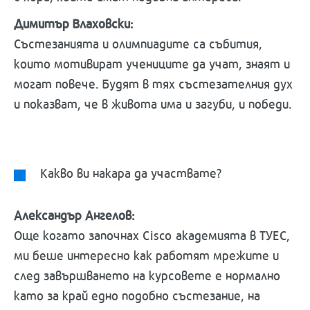
Димитър Влаховски:
Състезанията и олимпиадите са събития,
които мотивират учениците да учат, знаят и
могат повече. Будят в тях състезателния дух
и показват, че в живота има и загуби, и победи.
Какво ви накара да участвате?
Александър Ангелов:
Още когато започнах Cisco академията в ТУЕС,
ми беше интересно как работят мрежите и
след завършването на курсовете е нормално
като за край едно подобно състезание, на