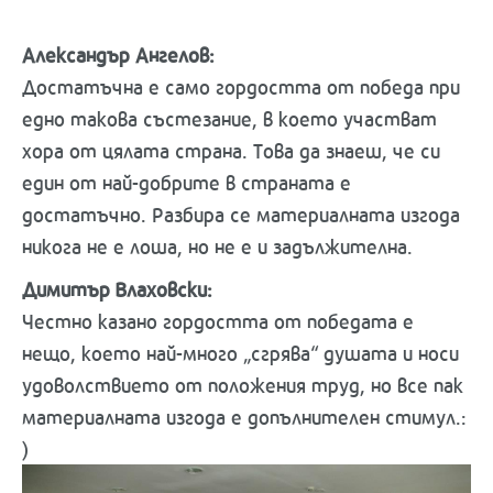
Александър Ангелов:
Достатъчна е само гордостта от победа при
едно такова състезание, в което участват
хора от цялата страна. Това да знаеш, че си
един от най-добрите в страната е
достатъчно. Разбира се материалната изгода
никога не е лоша, но не е и задължителна.
Димитър Влаховски:
Честно казано гордостта от победата е
нещо, което най-много „сгрява“ душата и носи
удоволствието от положения труд, но все пак
материалната изгода е допълнителен стимул.:
)