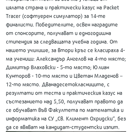
цялата страна и практически казус на Packet
Tracer (софтуерен симулатор) за 14-те
финалисти. Победителите, освен наградите
от спонсорите, получават и едногодишна
стипендия за следващата учебна година. От
нашето училише, за втори кръг се класираха 4-
ма ученици: Александър Ангелов на 4-то място;
Димитър Влаховски - 5-то място; Юлиан
Кунторов - 10-то място и Цветан Младенов –
12-то място. Дванадесетокласниците, с
резултати от теста и практическия казус на
състезанието над 5,50, получават правото да
се обучават във Факултета по математика и
информатика на СУ „Св. Климент Охридски“, без
да се явяват на кандидат-студентски изпит.