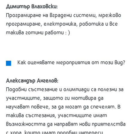
Димитър Влаховски:
Програмиране на вградени системи, мрежово
програмиране, електроника, роботика и все
такива готини работи : )
Как оценявате мероприятия от този вид?
Александър Ангелов:
Подобни състезание и олимпиади са полезни за
участниците, защото ги мотивира да
научават повече, за да могат да спечелят. В
такива състезания, участниците имат
възможността да направят нови приятелства
с хора, които имат подобни интереси.