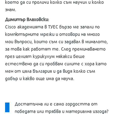
което да си проличи колко съм научил и колко
знам.
Димитър Влаховски:
Cisco академията в ТУЕС бързо ме запали по
компютърните мрежи и отговори на много
мои въпроси, които съм си задавал в миналото,
за това как работят те. След преминаването
през целият курикулум някакси беше
естествено да си пробвам силите с хора като
мен от цяла България и да видя колко съм
добър и какво още има да науча.
Достатъчна ли е само гордостта от
победата или трябва и материална изгода?