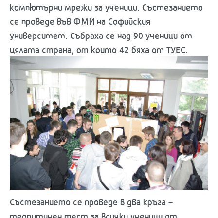
компютърни мрежи за ученици. Състезанието
се проведе във ФМИ на Софийския
университет. Събраха се над 90 ученици от
цялата страна, от които 42 бяха от ТУЕС.
Състезанието се проведе в два кръга –
теоритичен тест за всички ученици от