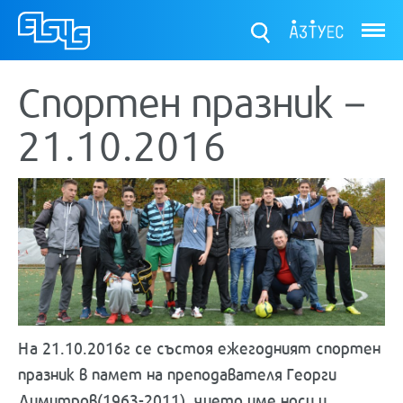
ТУЕС
Спортен празник –
21.10.2016
На 21.10.2016г се състоя ежегодният спортен
празник в памет на преподавателя Георги
Димитров(1963-2011), чието име носи и