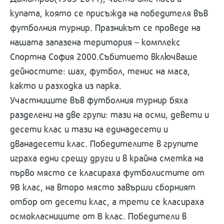
купата, която се присъжда на победителя във
футболния турнир. Празникът се проведе на
нашата запазена територия – комплекс
Спортна София 2000.Събитието включваше
дейностите: шах, футбол, тенис на маса,
както и разходка из парка.
Участниците във футболния турнир бяха
разделени на две групи: тази на осми, девети и
десети клас и тази на единадесети и
дванадесети клас. Победителите в групите
играха едни срещу други и в крайна сметка на
първо място се класираха футболистите от
9В клас, на второ място завърши сборният
отбор от десети клас, а трети се класираха
осмокласниците от В клас. Победители в