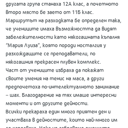
другата група станаха 12А клас, а почетното
второ място бе заето от 11Б клас.
Маршрутът на разходката бе определен така,
че учениците имаха възможността да видят
забележителности като някогашната къпалня
“Мария Луиза”, която породи носталгия у
разхождащите се преподаватели, по
някогашния прекрасен плувен комплекс.
Част от учениците избраха да покажат
своите умения на тенис на маса, а други
предпочетоха по-интелектуалното занимание
– шах. Благодарение на тях имаше интересни
моменти и от другите дейности.
Всички прекараха един много приятен ден и
участваха в дейностите, които най-много им
се харесваха. Нека не забравяме емоциите,