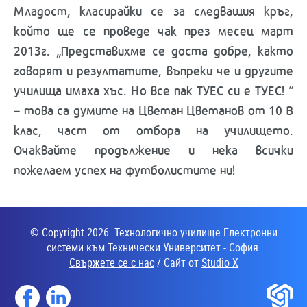
Младост, класирайки се за следващия кръг,
който ще се проведе чак през месец март
2013г. „Представихме се доста добре, както
говорят и резултатите, въпреки че и другите
училища имаха хъс. Но все пак ТУЕС си е ТУЕС! “
– това са думите на Цветан Цветанов от 10 В
клас, част от отбора на училището.
Очаквайте продължение и нека всички
пожелаем успех на футболистите ни!
© Copyright 2026. Технологично училище Електронни
системи към Технически Университет - София.
Свържете се с нас
/ Сайт от
Studio X